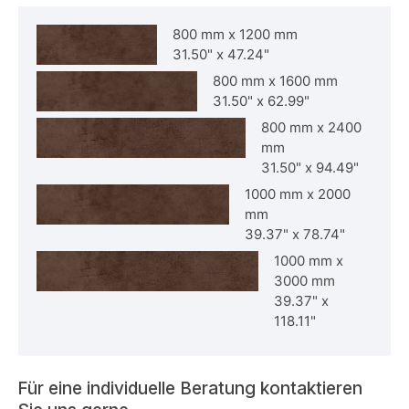
800 mm
x
1200 mm
31.50"
x
47.24"
800 mm
x
1600 mm
31.50"
x
62.99"
800 mm
x
2400
mm
31.50"
x
94.49"
1000 mm
x
2000
mm
39.37"
x
78.74"
1000 mm
x
3000 mm
39.37"
x
118.11"
Für eine individuelle Beratung kontaktieren