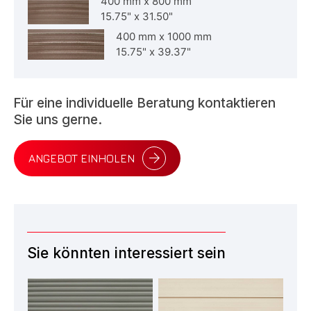
400 mm
x
800 mm
15.75"
x
31.50"
400 mm
x
1000 mm
15.75"
x
39.37"
Für eine individuelle Beratung kontaktieren
Sie uns gerne.
ANGEBOT EINHOLEN
Sie könnten interessiert sein