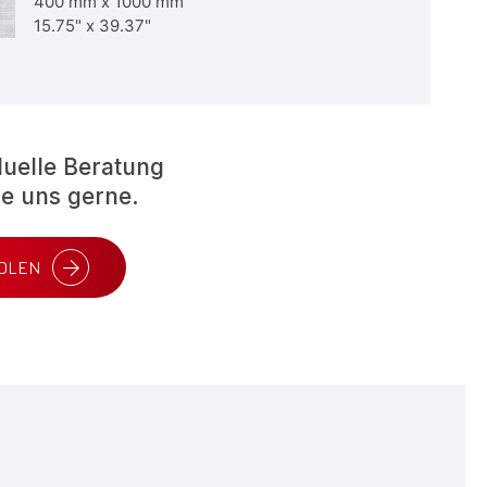
400 mm
x
1000 mm
15.75"
x
39.37"
iduelle Beratung
ie uns gerne.
OLEN